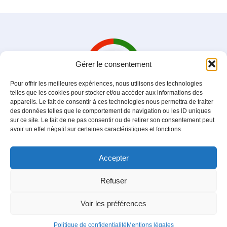
Gérer le consentement
Pour offrir les meilleures expériences, nous utilisons des technologies
telles que les cookies pour stocker et/ou accéder aux informations des
appareils. Le fait de consentir à ces technologies nous permettra de traiter
des données telles que le comportement de navigation ou les ID uniques
sur ce site. Le fait de ne pas consentir ou de retirer son consentement peut
avoir un effet négatif sur certaines caractéristiques et fonctions.
Cercle Emir Abdelkader
Association loi 1901
Accepter
Mentions légales
|
Politique de condidentialité
|
Refuser
Contactez nous
Voir les préférences
© 2026 Cercle Emir Abdelkader.
Politique de confidentialité
Mentions légales